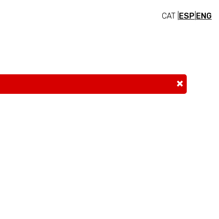
CAT |
ESP
|
ENG