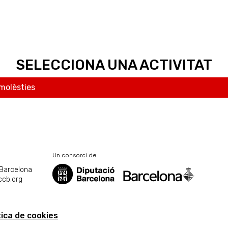
SELECCIONA UNA ACTIVITAT
 molèsties
Un consorci de
 Barcelona
ccb.org
tica de cookies